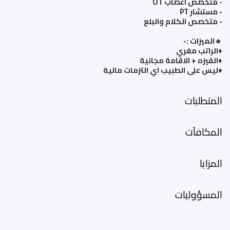
- متخصص اعصاب OT
- مستشار PT
- متخصص الكلام والبلع
🔹الميزات :-
♦️الراتب مغري
♦️الفيزه + الاقامة مجانية
♦️ليس على الطبيب اي التزمات مالية
المتطلبات
المكافآت
المزايا
المسؤوليات