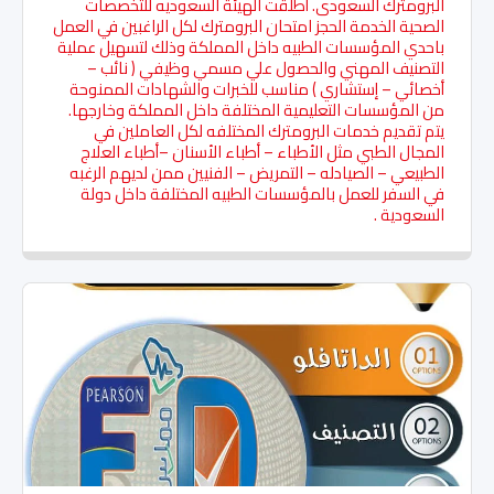
البرومترك السعودى. أطلقت الهيئة السعوديه للتخصصات
الصحية الخدمة الحجز امتحان البرومترك لكل الراغبين في العمل
باحدي المؤسسات الطبيه داخل المملكة وذلك لتسهيل عملية
التصنيف المهني والحصول علي مسمي وظيفي ( نائب –
أخصائي – إستشاري ) مناسب للخبرات والشهادات الممنوحة
من المؤسسات التعليمية المختلفة داخل المملكة وخارجها.
يتم تقديم خدمات البرومترك المختلفه لكل العاملين في
المجال الطبي مثل الأطباء – أطباء الأسنان –أطباء العلاج
الطبيعي – الصيادله – التمريض – الفنيين ممن لديهم الرغبه
في السفر للعمل بالمؤسسات الطبيه المختلفة داخل دولة
السعودية .