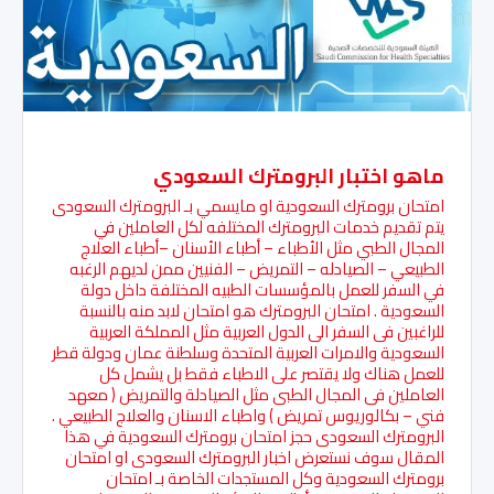
ماهو اختبار البرومترك السعودي
امتحان برومترك السعودية او مايسمي بـ البرومترك السعودى
يتم تقديم خدمات البرومترك المختلفه لكل العاملين في
المجال الطبي مثل الأطباء – أطباء الأسنان –أطباء العلاج
الطبيعي – الصيادله – التمريض – الفنيين ممن لديهم الرغبه
في السفر للعمل بالمؤسسات الطبيه المختلفة داخل دولة
السعودية . امتحان البرومترك هو امتحان لابد منه بالنسبة
للراغبين فى السفر الى الدول العربية مثل المملكة العربية
السعودية والامرات العربية المتحدة وسلطنة عمان ودولة قطر
للعمل هناك ولا يقتصر على الاطباء فقط بل يشمل كل
العاملين فى المجال الطبى مثل الصيادلة والتمريض ( معهد
فني – بكالوريوس تمريض ) واطباء الاسنان والعلاج الطبيعي .
البرومترك السعودى حجز امتحان برومترك السعودية في هذا
المقال سوف نستعرض اخبار البرومترك السعودى او امتحان
برومترك السعودية وكل المستجدات الخاصة بـ امتحان